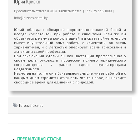
Юрий Кривко
Руководитель отдела
в
ООО "БизнесКвартал"
|
+375 29 338 1000
|
info@bizneskvartal.by
Юрий обладает обширной нормативно-правовой базой и
всегда компетентен при работе с клиентами. Если же вы
обратитесь к нему за консультацией, вы сразу поймете, что он
имеет внушительный опыт работы с клиентами, он очень
харизматичен, и с легкостью оперирует всеми тонкостями и
аспектами своей профессии.
При заключении сделки он, как настоящий профессионал в
своем деле, руководит процессом полного юридического
сопровождения в рамках сделок купли-продажи
недвижимости.
Несмотря на то, что он в буквальном смысле живет работой и с
каждым днем стремится открывать что-то новое, он находит
свободное время для единения с природой.
Готовый бизнес
ПРЕДЫДУЩАЯ СТАТЬЯ