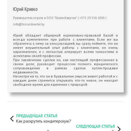
Юрий Кривко
Руководитель отдела
в
ООО "БизнесКвартал"
|
+375 29 338 1000
|
info@bizneskvartal.by
Юрий обладает обширной нормативно-правовой базой и
всегда компетентен при работе с клиентами. Если же вы
обратитесь к нему за консультацией, вы сразу поймете, что он
имеет внушительный опыт работы с клиентами, он очень
харизматичен, и с легкостью оперирует всеми тонкостями и
аспектами своей профессии.
При заключении сделки он, как настоящий профессионал в
своем деле, руководит процессом полного юридического
сопровождения в рамках сделок купли-продажи
недвижимости.
Несмотря на то, что он в буквальном смысле живет работой и с
каждым днем стремится открывать что-то новое, он находит
свободное время для единения с природой.
ПРЕДЫДУЩАЯ СТАТЬЯ
Как раскрутить кондитерскую?
СЛЕДУЮЩАЯ СТАТЬЯ