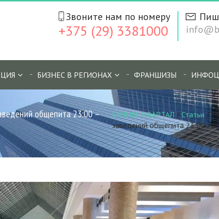
Звоните нам по номеру
Пиш
+375 (29) 3381000
info@bi
ЦИЯ
БИЗНЕС В РЕГИОНАХ
ФРАНШИЗЫ
ИНФОЦ
заведений общепита 23:00 –
БИЗНЕС КВАРТАЛ
/
Статьи
/
Со
заведений общепита 23:00 – 0