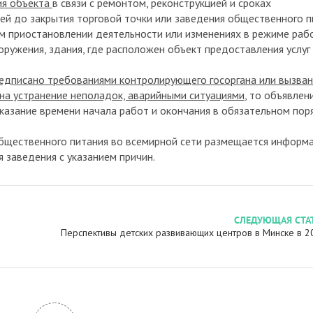
ия объекта
в связи с ремонтом, реконструкцией и сроках
ей до закрытия торговой точки или заведения общественного п
м приостановлении деятельности или изменениях в режиме раб
ружения, здания, где расположен объект предоставления услуг
едписано требованиями контролирующего госоргана или вызва
на устранение неполадок, аварийными ситуациями
, то объявлен
казание времени начала работ и окончания в обязательном пор
бщественного питания во всемирной сети размещается информа
 заведения с указанием причин.
СЛЕДУЮЩАЯ СТА
Перспективы детских развивающих центров в Минске в 2