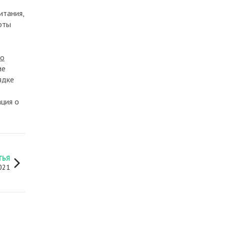
начинать?
итания,
11 Окт 2024
оты
Просмотров
5424
Как грамотно продать
но
компанию
ие
5 Июн 2024
ядке
Просмотров
5319
ция о
ТЬЯ
021