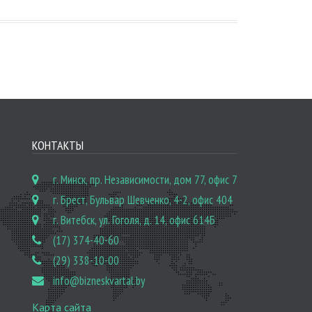
КОНТАКТЫ
г. Минск, пр. Независимости, дом 77, офис 7
г. Брест, Бульвар Шевченко, 4-2, офис 404
г. Витебск, ул. Гоголя, д. 14, офис 614Б
(17) 374-40-60
(29) 338-10-00
info@bizneskvartal.by
Карта сайта