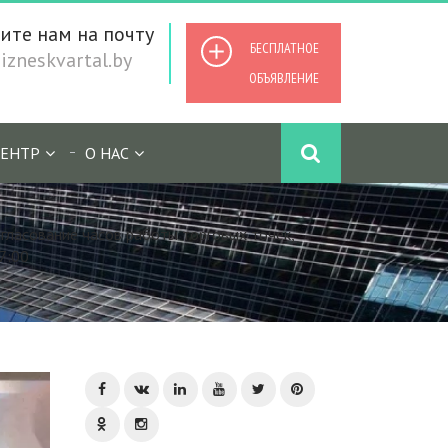
ите нам на почту
БЕСПЛАТНОЕ
zneskvartal.by
ОБЪЯВЛЕНИЕ
ЕНТР
О НАС
гласование часов работы торговых точек,
7:00